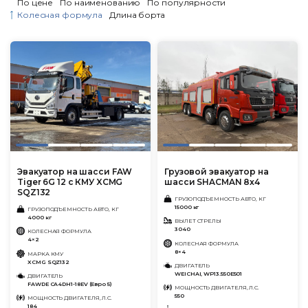
По цене
По наименованию
По популярности
Колесная формула
Длина борта
Эвакуатор на шасси FAW
Грузовой эвакуатор на
Tiger 6G 12 с КМУ XCMG
шасси SHACMAN 8x4
SQZ132
ГРУЗОПОДЪЕМНОСТЬ АВТО, КГ
15000 кг
ГРУЗОПОДЪЕМНОСТЬ АВТО, КГ
4000 кг
ВЫЛЕТ СТРЕЛЫ
3040
КОЛЕСНАЯ ФОРМУЛА
4×2
КОЛЕСНАЯ ФОРМУЛА
8×4
МАРКА КМУ
XCMG SQZ132
ДВИГАТЕЛЬ
WEICHAI, WP13.550E501
ДВИГАТЕЛЬ
FAWDE CA4DH1-18EV (Евро 5)
МОЩНОСТЬ ДВИГАТЕЛЯ, Л.С.
550
МОЩНОСТЬ ДВИГАТЕЛЯ, Л.С.
184