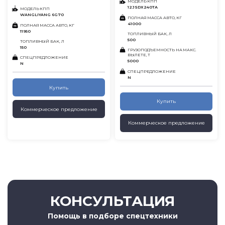
МОДЕЛЬ КПП
12JSDX240TA
МОДЕЛЬ КПП
WANGLIYANG 6G70
ПОЛНАЯ МАССА АВТО, КГ
41000
ПОЛНАЯ МАССА АВТО, КГ
11950
ТОПЛИВНЫЙ БАК, Л
500
ТОПЛИВНЫЙ БАК, Л
150
ГРУЗОПОДЪЕМНОСТЬ НА МАКС.
ВЫЛЕТЕ, Т
СПЕЦПРЕДЛОЖЕНИЕ
5000
N
СПЕЦПРЕДЛОЖЕНИЕ
N
Купить
Купить
Коммерческое предложение
Коммерческое предложение
КОНСУЛЬТАЦИЯ
Помощь в подборе спецтехники