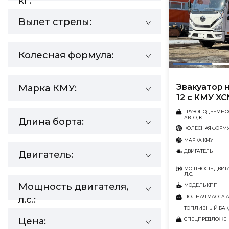
кг:
Вылет стрелы:
Колесная формула:
Эвакуатор н
Марка КМУ:
12 с КМУ X
ГРУЗОПОДЪЕМНО
АВТО, КГ
Длина борта:
КОЛЕСНАЯ ФОРМ
МАРКА КМУ
ДВИГАТЕЛЬ
Двигатель:
МОЩНОСТЬ ДВИГА
Л.С.
Мощность двигателя,
МОДЕЛЬ КПП
ПОЛНАЯ МАССА АВ
л.с.:
ТОПЛИВНЫЙ БАК,
Цена:
СПЕЦПРЕДЛОЖЕ