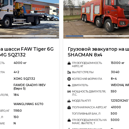
а шасси FAW Tiger 6G
Грузовой эвакуатор на 
CMG SQZ132
SHACMAN 8x4
4000 кг
15000 кг
СТЬ
ГРУЗОПОДЪЕМНОСТЬ
АВТО, КГ
4×2
3040
УЛА
ВЫЛЕТ СТРЕЛЫ
XCMG SQZ132
8×4
КОЛЕСНАЯ ФОРМУЛА
FAWDE CA4DH1-18EV
WEICHAI, W
ДВИГАТЕЛЬ
(Евро 5)
550
МОЩНОСТЬ ДВИГАТЕЛЯ,
184
Л.С.
ТЕЛЯ,
12JSDX240
МОДЕЛЬ КПП
WANGLIYANG 6G70
41000
ПОЛНАЯ МАССА АВТО, КГ
11950
ТО, КГ
500
ТОПЛИВНЫЙ БАК, Л
150
 Л
5000
ГРУЗОПОДЪЕМНОСТЬ НА
N
МАКС. ВЫЛЕТЕ, Т
НИЕ