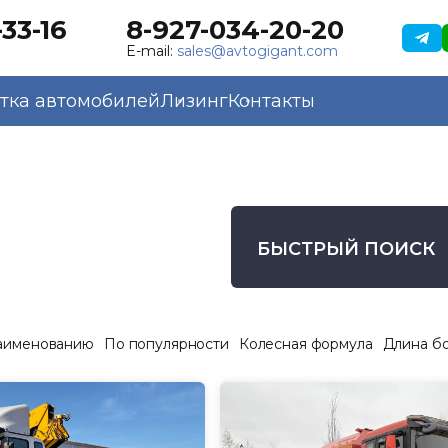
33-16
8-927-034-20-20
E-mail:
sales@avtogigant.com
тка автомобилей
Лизинг
Контакты
БЫСТРЫЙ ПОИСК
аименованию
По популярности
Колесная формула
Длина б