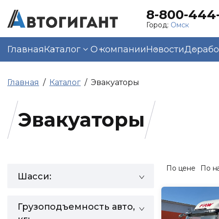
8-800-444-
Город:
Омск
Главная
Каталог
О компании
Новости
Дорабо
Главная
Каталог
Эвакуаторы
Эвакуаторы
По цене
По н
Шасси:
Грузоподъемность авто,