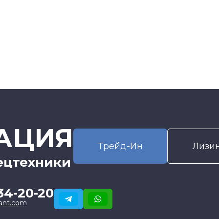
АЦИЯ
Трейд-Ин
Лизи
ецтехники
34-20-20
ant.com