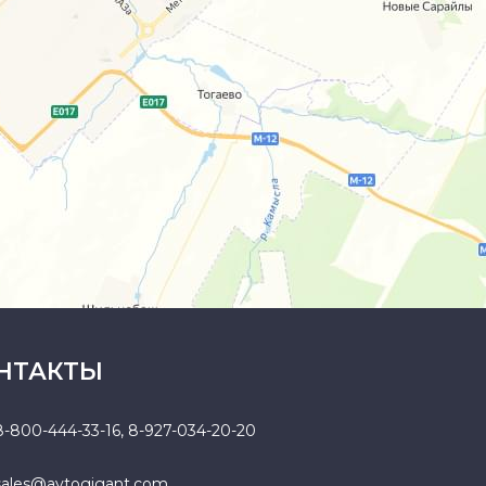
НТАКТЫ
8-800-444-33-16
,
8-927-034-20-20
sales@avtogigant.com