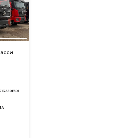
шасси
P13.550E501
TA